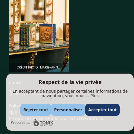
CRÉDIT PHOTO : MARIE-ANNE GAUDREAULT
Respect de la vie privée
LIEUX
En acceptant de nous partager certaines informations de
Visitez à la carte.
navigation, vous nous...
Plus
Faites votre propre itinéraire en choisissez les lieux
Rejeter tout
Personnaliser
Accepter tout
que vous avez le plus envie de découvrir.
Programmez le GPS et partez à l’aventure.
Propulsé par