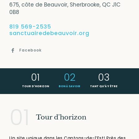
675, côte de Beauvoir, Sherbrooke, QC J1C
Nouvelles
0B8
Contactez-nous
819 569-2535
sanctuairedebeauvoir.org
BONJOUR QUÉBEC
Facebook
DIVIN QUÉBEC SUR FACEBOOK
01
02
03
POLITIQUE DE CONFIDENTIALITÉ
TOUR D'HORIZON
BON À SAVOIR
TANT QU'À Y ÊTRE
01
Tour d'horizon
Un site unique dans les Cantons-de-l’Est! Près des