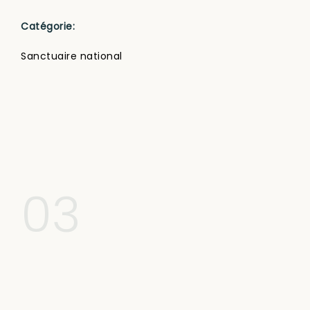
Catégorie:
Sanctuaire national
Tant qu'à y être
La région des Cantons-de-l’Est, façonnée par
une longue histoire et de nombreuses traditions,
compte une multitude de sites religieux et