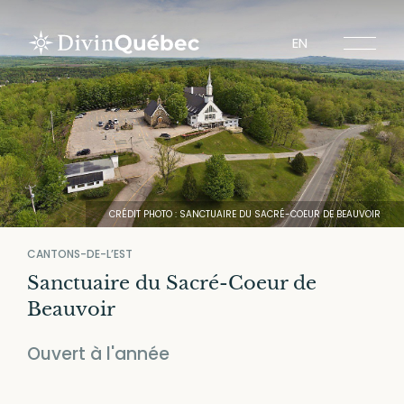
EN
Circuits
Expériences
Lieux
CRÉDIT PHOTO : SANCTUAIRE DU SACRÉ-COEUR DE BEAUVOIR
Régions touristiques
CANTONS-DE-L’EST
Sanctuaire du Sacré-Coeur de
Beauvoir
À propos de Divin Québec
Ouvert à l'année
Spiritours