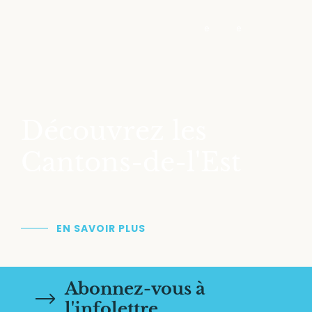
patrimoniaux qui témoignent non seulement de
e
e
la colonisation anglophone des 18
et 19
siècles,
mais aussi d’une riche diversité spirituelle et
culturelle. Passés…
Découvrez les
Cantons-de-l'Est
EN SAVOIR PLUS
Abonnez-vous à
l'infolettre