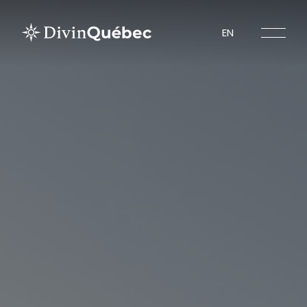
EN
Circuits
Expériences
Lieux
Régions touristiques
À propos de Divin Québec
Spiritours