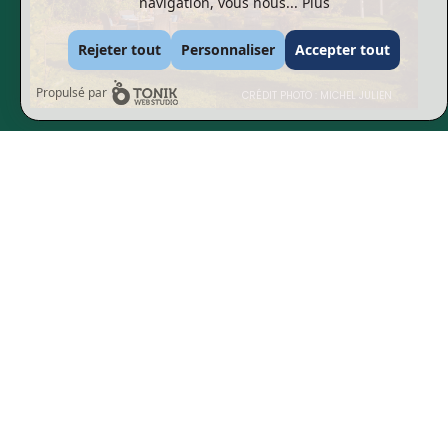
navigation, vous nous...
Plus
Rejeter tout
Personnaliser
Accepter tout
Propulsé par
CRÉDIT PHOTO : MICHEL JULIEN
Les Cantons-de-l’Est regorgent de lieux naturels
parfaits pour le ressourcement.
EN SAVOIR PLUS
Abonnez-vous à
l'infolettre